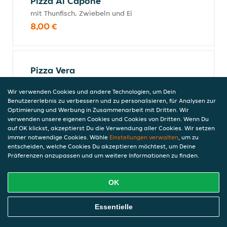
Pizza Al Capone
mit Thunfisch, Zwiebeln und Ei
8,00 €
Pizza Vera
mit Krabben, Peperoniwurst, Thunfisch und
Wir verwenden Cookies und andere Technologien, um Dein
Knoblauch
Benutzererlebnis zu verbessern und zu personalisieren, für Analysen zur
8,50 €
Optimierung und Werbung in Zusammenarbeit mit Dritten. Wir
verwenden unsere eigenen Cookies und Cookies von Dritten. Wenn Du
auf OK klickst, akzeptierst Du die Verwendung aller Cookies. Wir setzen
immer notwendige Cookies. Wähle
Einstellungen verwalten
, um zu
entscheiden, welche Cookies Du akzeptieren möchtest, um Deine
Pizza Napoli
Präferenzen anzupassen und um weitere Informationen zu finden.
mit Artischocken, Oliven, Zwiebeln und
Sardellen
OK
7,00 €
Online Essen Bestellen
Essentielle